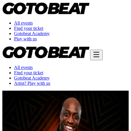
All events
Find your ticket
Gotobeat Academy
Play with us
All events
Find your ticket
Gotobeat Academy
Artist? Play with us