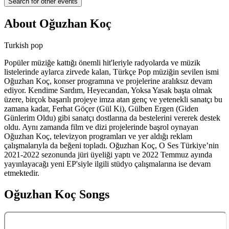
Search for other events
About
Oğuzhan Koç
Turkish pop
Popüler müziğe kattığı önemli hit'leriyle radyolarda ve müzik
listelerinde aylarca zirvede kalan, Türkçe Pop müziğin sevilen ismi
Oğuzhan Koç, konser programına ve projelerine aralıksız devam
ediyor. Kendime Sardım, Heyecandan, Yoksa Yasak başta olmak
üzere, birçok başarılı projeye imza atan genç ve yetenekli sanatçı bu
zamana kadar, Ferhat Göçer (Gül Ki), Gülben Ergen (Giden
Günlerim Oldu) gibi sanatçı dostlarına da bestelerini vererek destek
oldu. Aynı zamanda film ve dizi projelerinde başrol oynayan
Oğuzhan Koç, televizyon programları ve yer aldığı reklam
çalışmalarıyla da beğeni topladı. Oğuzhan Koç, O Ses Türkiye’nin
2021-2022 sezonunda jüri üyeliği yaptı ve 2022 Temmuz ayında
yayınlayacağı yeni EP'siyle ilgili stüdyo çalışmalarına ise devam
etmektedir.
Oğuzhan Koç
Songs