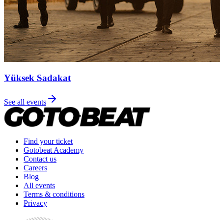
Yüksek Sadakat
See all events
Find your ticket
Gotobeat Academy
Contact us
Careers
Blog
All events
Terms & conditions
Privacy